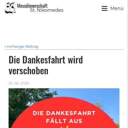
Messdienerschaft
Menü
S
t
. Ni
k
o
m
edes
« vorheriger Beitrag
Die Dankesfahrt wird
verschoben
25. 06. 2026