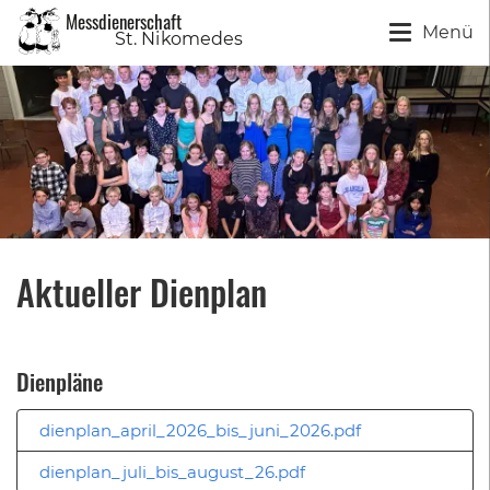
Messdienerschaft
Menü
S
t
. Ni
k
o
m
edes
Aktueller Dienplan
Dienpläne
dienplan_april_2026_bis_juni_2026.pdf
dienplan_juli_bis_august_26.pdf